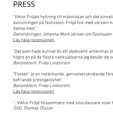
PR
ESS
"Viktor Fröjds hyllning till människan och det sinne
avslutningen på festivalen. Fröjd fick med
varsam h
dansa med
.
"
Danstidning
en Johanna Mork
skriver om Festivalen
Läs hela recensionen
”Det som hade kunnat bli ett obekvämt antiklimax bl
högre än på de flesta nattklubbarna jag besökt de s
Barometern, Frida Lindström
"Festen” är en nytänkande, genreöverskridande för
befriande prestigelöshet."
Barometern, Frida Lindström
Läs hela recen
sionen
"...Viktor Fröjd tillsa
mmans med sina dansare visar hur
SVD, Thomas Olsson