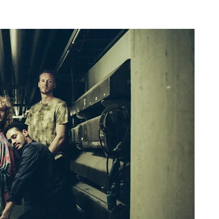
Cormorant Garamond is a classic font with a
modern twist. It's easy to read on screens of
every shape and size, and perfect for long blocks
of text.